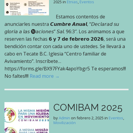
2025
in
Etnias
,
Eventos
Estamos contentos de
anunciarles nuestra 𝘾𝙪𝙢𝙗𝙧𝙚 𝘼𝙣𝙪𝙖𝙡, “𝘋𝘦𝘤𝘭𝘢𝘳𝘢𝘥 𝘴𝘶
𝘨𝘭𝘰𝘳𝘪𝘢 𝘢 𝘭𝘢𝘴 🅝𝘢𝘤𝘪𝘰𝘯𝘦𝘴” 𝘚𝘢𝘭. 96:3″. Los animamos a que
reserven las fechas 𝟲 𝘆 𝟳 𝗱𝗲 𝗳𝗲𝗯𝗿𝗲𝗿𝗼 𝟮𝟬𝟮𝟲, será una
bendición contar con cada uno de ustedes. Se llevará a
cabo en Tecate B.C. Iglesia “Centro familiar de
Avivamiento”. Inscríbete…
https://forms.gle/BX97FYak4apoYbgr5 Te esperamos!!!
No faltes!!!!
Read more →
COMIBAM 2025
by
Admin
on
febrero 2, 2025
in
Eventos
,
Movilización