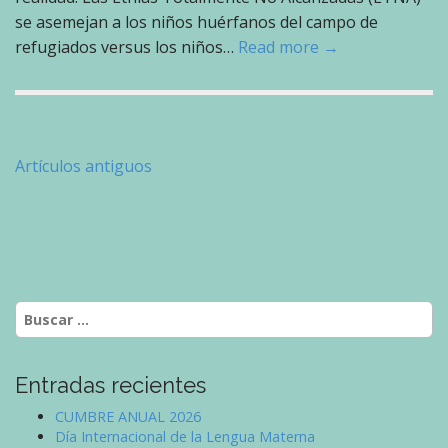
se asemejan a los niños huérfanos del campo de
refugiados versus los niños…
Read more →
Navegación
Artículos antiguos
de
entradas
Buscar:
Entradas recientes
CUMBRE ANUAL 2026
Día Internacional de la Lengua Materna